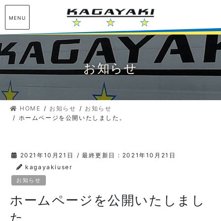
コ
ナ
ン
ビ
MENU
テ
ゲ
ン
ー
ツ
シ
に
ョ
お知らせ
移
ン
動
に
移
HOME
お知らせ
お知らせ
動
ホームページを公開いたしました。
2021年10月21日
/ 最終更新日 :
2021年10月21日
kagayakiuser
お知らせ
ホームページを公開いたしまし
た。