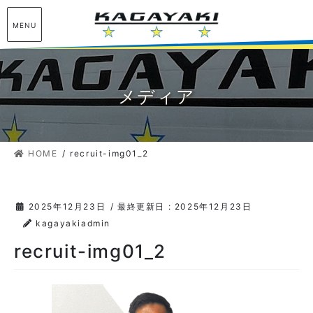
コ
ナ
ン
ビ
MENU
テ
ゲ
ン
ー
ツ
シ
に
ョ
メディア
移
ン
動
に
移
HOME
recruit-img01_2
動
2025年12月23日
/ 最終更新日 :
2025年12月23日
kagayakiadmin
recruit-img01_2