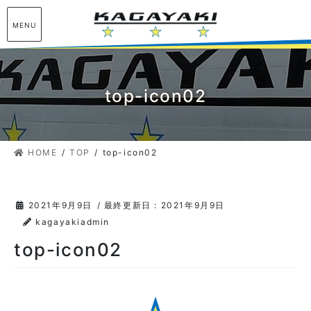
コ
ナ
ン
ビ
MENU
テ
ゲ
ン
ー
ツ
シ
に
ョ
top-icon02
移
ン
動
に
移
HOME
TOP
top-icon02
動
2021年9月9日
/ 最終更新日 :
2021年9月9日
kagayakiadmin
top-icon02