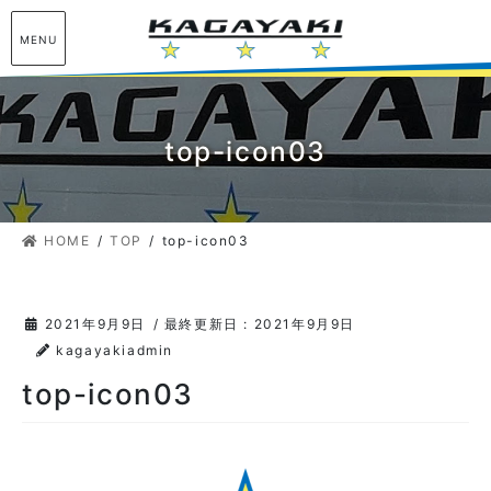
コ
ナ
ン
ビ
MENU
テ
ゲ
ン
ー
ツ
シ
に
ョ
top-icon03
移
ン
動
に
移
HOME
TOP
top-icon03
動
2021年9月9日
/ 最終更新日 :
2021年9月9日
kagayakiadmin
top-icon03